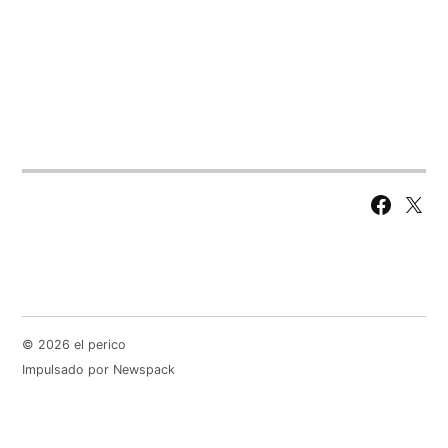
Facebook
X
Page
© 2026 el perico
Impulsado por Newspack
Gift this article