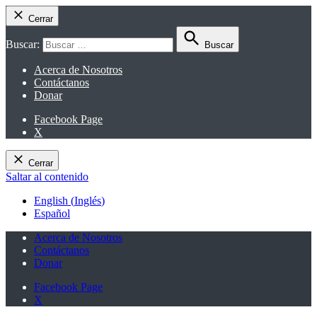
Cerrar
Buscar:
Buscar
Acerca de Nosotros
Contáctanos
Donar
Facebook Page
X
Cerrar
Saltar al contenido
English
(
Inglés
)
Español
Acerca de Nosotros
Contáctanos
Donar
Facebook Page
X