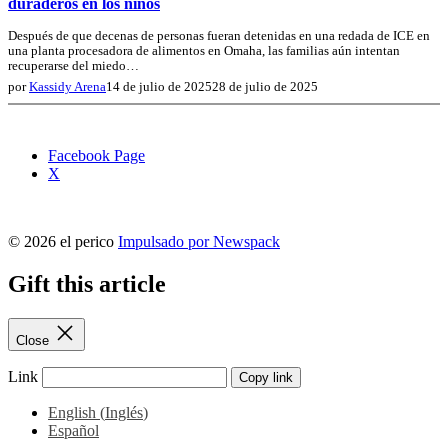
duraderos en los niños
Después de que decenas de personas fueran detenidas en una redada de ICE en
una planta procesadora de alimentos en Omaha, las familias aún intentan
recuperarse del miedo…
por
Kassidy Arena
14 de julio de 2025
28 de julio de 2025
Facebook Page
X
© 2026 el perico
Impulsado por Newspack
Gift this article
Close
Link
Copy link
English
(
Inglés
)
Español