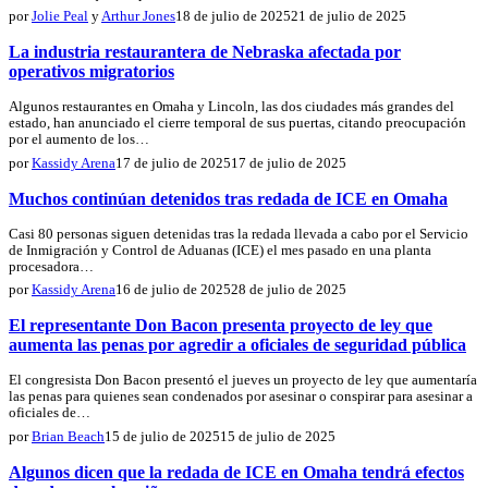
por
Jolie Peal
y
Arthur Jones
18 de julio de 2025
21 de julio de 2025
La industria restaurantera de Nebraska afectada por
operativos migratorios
Algunos restaurantes en Omaha y Lincoln, las dos ciudades más grandes del
estado, han anunciado el cierre temporal de sus puertas, citando preocupación
por el aumento de los…
por
Kassidy Arena
17 de julio de 2025
17 de julio de 2025
Muchos continúan detenidos tras redada de ICE en Omaha
Casi 80 personas siguen detenidas tras la redada llevada a cabo por el Servicio
de Inmigración y Control de Aduanas (ICE) el mes pasado en una planta
procesadora…
por
Kassidy Arena
16 de julio de 2025
28 de julio de 2025
El representante Don Bacon presenta proyecto de ley que
aumenta las penas por agredir a oficiales de seguridad pública
El congresista Don Bacon presentó el jueves un proyecto de ley que aumentaría
las penas para quienes sean condenados por asesinar o conspirar para asesinar a
oficiales de…
por
Brian Beach
15 de julio de 2025
15 de julio de 2025
Algunos dicen que la redada de ICE en Omaha tendrá efectos