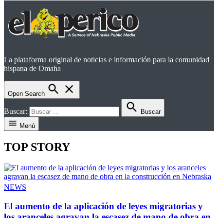
La plataforma original de noticias e información para la comunidad
el perico
hispana de Omaha
Open Search
Buscar:
Buscar
Menú
TOP STORY
NEWS
El aumento de la aplicación de leyes migratorias y
los aranceles agravan la escasez de mano de obra en