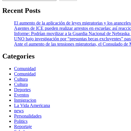
Recent Posts
El aumento de la aplicación de leyes migratorias y los arancel
Agentes de ICE pueden realizar arrestos en escuelas: así reacc
Informe: Podrían movilizar a la Guardia Nacional de Nebraska 
UNO bajo investigación por “presuntas becas excluyentes” pa
Ante el aumento de las tensiones migratorias, el Consulado de
Categories
Comunidad
Comunidad
Cultura
Cultura
Deportes
Eventos
Inmigracion
La Vida Americana
news
Personalidades
Politics
Reportaje