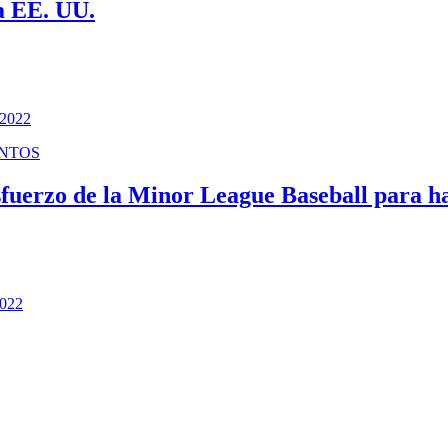
 EE. UU.
 2022
NTOS
uerzo de la Minor League Baseball para hac
2022