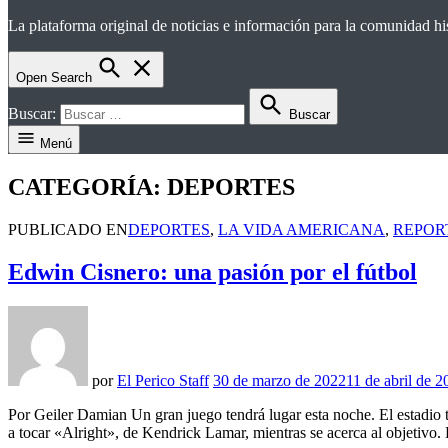
La plataforma original de noticias e información para la comunidad 
el perico
Open Search
Buscar:
Buscar
Menú
CATEGORÍA:
DEPORTES
PUBLICADO EN
DEPORTES
,
LA VIDA AMERICANA
,
REPOR
Edwin Cisnero: una pasión por el fútbol
por
El Perico Staff
30 de marzo de 2022
11 de abril de 2
Por Geiler Damian Un gran juego tendrá lugar esta noche. El estadio 
a tocar «Alright», de Kendrick Lamar, mientras se acerca al objetivo. 