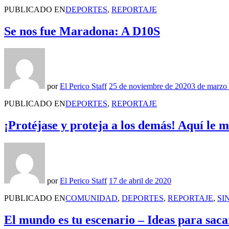
PUBLICADO EN
DEPORTES
,
REPORTAJE
Se nos fue Maradona: A D10S
por
El Perico Staff
25 de noviembre de 2020
3 de marzo
PUBLICADO EN
DEPORTES
,
REPORTAJE
¡Protéjase y proteja a los demás! Aquí l
por
El Perico Staff
17 de abril de 2020
PUBLICADO EN
COMUNIDAD
,
DEPORTES
,
REPORTAJE
,
SI
El mundo es tu escenario – Ideas para sacar