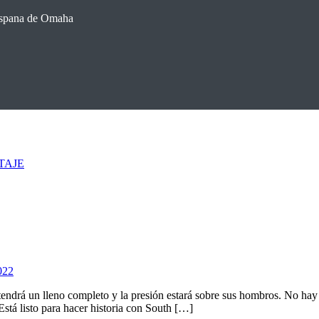
hispana de Omaha
TAJE
022
tendrá un lleno completo y la presión estará sobre sus hombros. No hay
Está listo para hacer historia con South […]