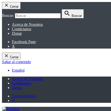
Cerrar
Buscar:
Buscar
Acerca de Nosotros
Contáctanos
Donar
Facebook Page
X
Cerrar
Saltar al contenido
Español
Acerca de Nosotros
Contáctanos
Donar
Facebook Page
X