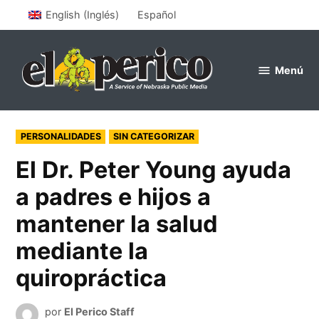
Saltar
English
(
Inglés
)
Español
al
contenido
Menú
el
perico
PUBLICADO
PERSONALIDADES
SIN CATEGORIZAR
EN
El Dr. Peter Young ayuda
a padres e hijos a
mantener la salud
mediante la
quiropráctica
por
El Perico Staff