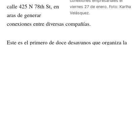
conexiones empresariales el
calle 425 N 78th St, en
viernes 27 de enero. Foto: Karlha
Velásquez.
aras de generar
conexiones entre diversas compañías.
Este es el primero de doce desayunos que organiza la
NHC para que sus socios puedan ampliar su red de
conexiones y ampliar la comunidad de emprendedores
latinos y dar a conocer sus logros.
A las 8:15 am Guadalupe Millán, vicepresidenta de la
organización dio la bienvenida al evento e invitó a
todos a desayunar. El menú fue huevos revueltos con
chorizo al estilo mexicano, huevos revueltos con papas,
frijoles, tortilla y queso, además de las respectivas
salsas para un toque más hispano.