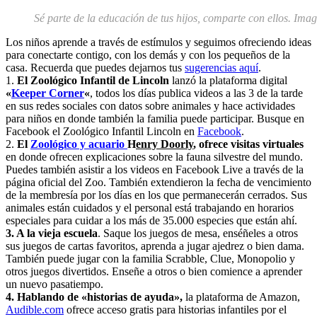
Sé parte de la educación de tus hijos, comparte con ellos. Ima
Los niños aprende a través de estímulos y seguimos ofreciendo ideas
para conectarte contigo, con los demás y con los pequeños de la
casa. Recuerda que puedes dejarnos tus
sugerencias aquí
.
1.
El Zoológico Infantil de Lincoln
lanzó la plataforma digital
«
Keeper Corner
«
, todos los días publica videos a las 3 de la tarde
en sus redes sociales con datos sobre animales y hace actividades
para niños en donde también la familia puede participar. Busque en
Facebook el Zoológico Infantil Lincoln en
Facebook
.
2.
El
Zoológico y acuario
H
enry Doorly
, ofrece visitas virtuales
en donde ofrecen explicaciones sobre la fauna silvestre del mundo.
Puedes también asistir a los videos en Facebook Live a través de la
página oficial del Zoo. También extendieron la fecha de vencimiento
de la membresía por los días en los que permanecerán cerrados. Sus
animales están cuidados y el personal está trabajando en horarios
especiales para cuidar a los más de 35.000 especies que están ahí.
3. A la vieja escuela
. Saque los juegos de mesa, enséñeles a otros
sus juegos de cartas favoritos, aprenda a jugar ajedrez o bien dama.
También puede jugar con la familia Scrabble, Clue, Monopolio y
otros juegos divertidos. Enseñe a otros o bien comience a aprender
un nuevo pasatiempo.
4. Hablando de «historias de ayuda»,
la plataforma de Amazon,
Audible.com
ofrece acceso gratis para historias infantiles por el