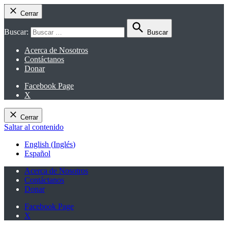
Cerrar
Buscar:
Buscar
Acerca de Nosotros
Contáctanos
Donar
Facebook Page
X
Cerrar
Saltar al contenido
English
(
Inglés
)
Español
Acerca de Nosotros
Contáctanos
Donar
Facebook Page
X