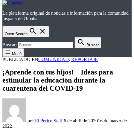
La plataforma original de noticias e información para la comunidad
el perico
hispana de Omaha
Open Search
Buscar:
Buscar
Menú
PUBLICADO EN
COMUNIDAD
,
REPORTAJE
¡Aprende con tus hijos! – Ideas para
estimular la educación durante la
cuarentena del COVID-19
por
El Perico Staff
6 de abril de 2020
16 de marzo de
2022