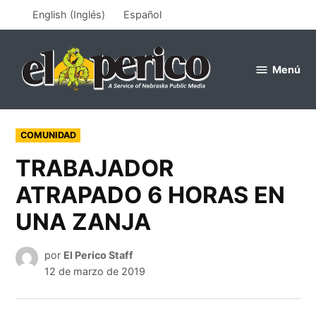
Saltar
English
(
Inglés
)
Español
al
contenido
Menú
el
perico
PUBLICADO
COMUNIDAD
EN
TRABAJADOR
ATRAPADO 6 HORAS EN
UNA ZANJA
por
El Perico Staff
12 de marzo de 2019