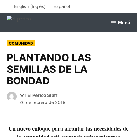
Saltar
English
(
Inglés
)
Español
al
contenido
Menú
el
perico
PUBLICADO
COMUNIDAD
EN
PLANTANDO LAS
SEMILLAS DE LA
BONDAD
por
El Perico Staff
26 de febrero de 2019
Un nuevo enfoque para afrontar las necesidades de
la comunidad está sentando raíces mientras