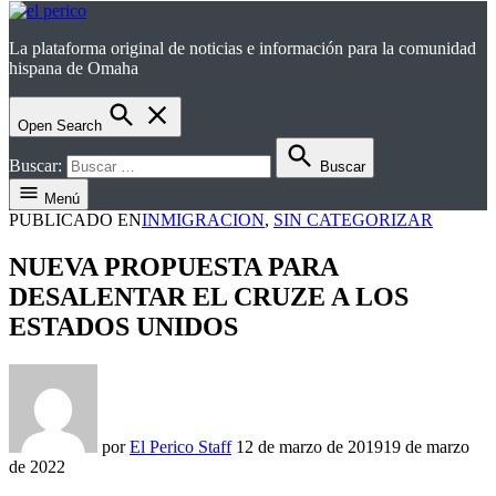
La plataforma original de noticias e información para la comunidad
el perico
hispana de Omaha
Open Search
Buscar:
Buscar
Menú
PUBLICADO EN
INMIGRACION
,
SIN CATEGORIZAR
NUEVA PROPUESTA PARA
DESALENTAR EL CRUZE A LOS
ESTADOS UNIDOS
por
El Perico Staff
12 de marzo de 2019
19 de marzo
de 2022