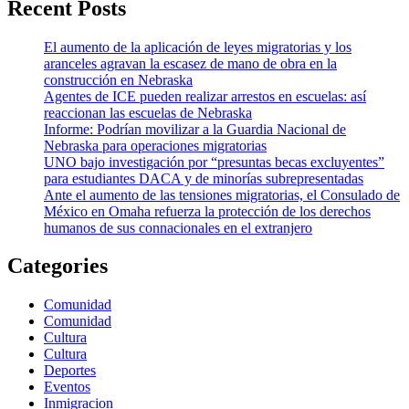
Recent Posts
El aumento de la aplicación de leyes migratorias y los
aranceles agravan la escasez de mano de obra en la
construcción en Nebraska
Agentes de ICE pueden realizar arrestos en escuelas: así
reaccionan las escuelas de Nebraska
Informe: Podrían movilizar a la Guardia Nacional de
Nebraska para operaciones migratorias
UNO bajo investigación por “presuntas becas excluyentes”
para estudiantes DACA y de minorías subrepresentadas
Ante el aumento de las tensiones migratorias, el Consulado de
México en Omaha refuerza la protección de los derechos
humanos de sus connacionales en el extranjero
Categories
Comunidad
Comunidad
Cultura
Cultura
Deportes
Eventos
Inmigracion