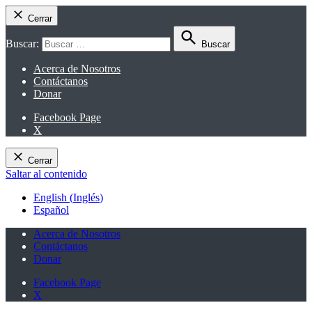
Cerrar
Buscar:
Buscar
Acerca de Nosotros
Contáctanos
Donar
Facebook Page
X
Cerrar
Saltar al contenido
English
(
Inglés
)
Español
Acerca de Nosotros
Contáctanos
Donar
Facebook Page
X