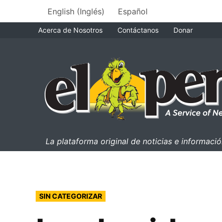
Saltar
English
(
Inglés
)
Español
al
Acerca de Nosotros
Contáctanos
Donar
contenido
el perico
La plataforma original de noticias e informac
PUBLICADO
SIN CATEGORIZAR
EN