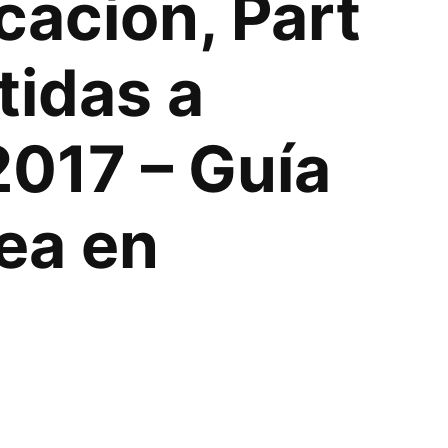
cacíon, Part
tidas a
2017 – Guía
nea en