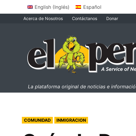
Saltar
English
(
Inglés
)
Español
al
Acerca de Nosotros
Contáctanos
Donar
contenido
el perico
La plataforma original de noticias e informac
PUBLICADO
COMUNIDAD
INMIGRACION
EN