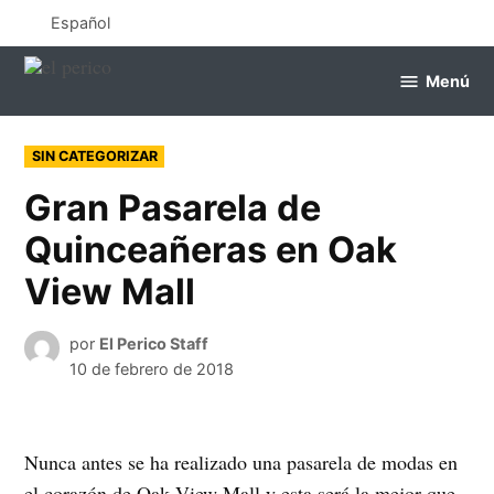
Saltar
Español
al
contenido
Menú
el
perico
PUBLICADO
SIN CATEGORIZAR
EN
Gran Pasarela de
Quinceañeras en Oak
View Mall
por
El Perico Staff
10 de febrero de 2018
Nunca antes se ha realizado una pasarela de modas en
el corazón de Oak View Mall y esta será la mejor que