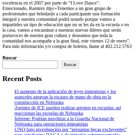
excelencia en el 2007 por parte de “I Love Dance”.
Emocionado, Ramirez dijo:»Tenemos a un gran grupo de
profesionales que brindarán a cada participante una formación
integral y nuestra comunidad podrá notarlo porque vamos a
impartirles un tipo de educación que no se les da en la escuela o en
la casa, vamos a encaminar a nuestras nuevas líderes que serán
portavoces de nuestra gran cultura y deseamos que toda la
comunidad nos acompañe a la gran final, este viernes 12 de enero”.
Para más información y/o compra de boletos, llame al
402.212.5763
Buscar
Buscar
Recent Posts
El aumento de la aplicación de leyes migratorias y los
aranceles agravan la escasez de mano de obra en la
construcción en Nebraska
Agentes de ICE pueden realizar arrestos en escuelas: así
reaccionan las escuelas de Nebraska
Informe: Podrían movilizar a la Guardia Nacional de
Nebraska para operaciones migratorias
UNO bajo investigación por “presuntas becas excluyentes”
para estudiantes DACA y de minorías subrepresentadas