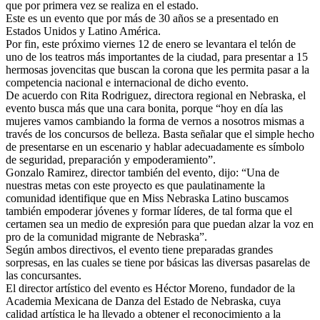
que por primera vez se realiza en el estado.
Este es un evento que por más de 30 años se a presentado en
Estados Unidos y Latino América.
Por fin, este próximo viernes 12 de enero se levantara el telón de
uno de los teatros más importantes de la ciudad, para presentar a 15
hermosas jovencitas que buscan la corona que les permita pasar a la
competencia nacional e internacional de dicho evento.
De acuerdo con Rita Rodriguez, directora regional en Nebraska, el
evento busca más que una cara bonita, porque “hoy en día las
mujeres vamos cambiando la forma de vernos a nosotros mismas a
través de los concursos de belleza. Basta señalar que el simple hecho
de presentarse en un escenario y hablar adecuadamente es símbolo
de seguridad, preparación y empoderamiento”.
Gonzalo Ramirez, director también del evento, dijo: “Una de
nuestras metas con este proyecto es que paulatinamente la
comunidad identifique que en Miss Nebraska Latino buscamos
también empoderar jóvenes y formar líderes, de tal forma que el
certamen sea un medio de expresión para que puedan alzar la voz en
pro de la comunidad migrante de Nebraska”.
Según ambos directivos, el evento tiene preparadas grandes
sorpresas, en las cuales se tiene por básicas las diversas pasarelas de
las concursantes.
El director artístico del evento es Héctor Moreno, fundador de la
Academia Mexicana de Danza del Estado de Nebraska, cuya
calidad artística le ha llevado a obtener el reconocimiento a la