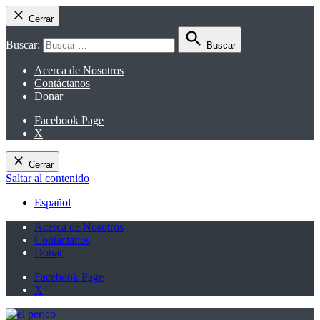
Cerrar
Buscar:
Buscar
Acerca de Nosotros
Contáctanos
Donar
Facebook Page
X
Cerrar
Saltar al contenido
Español
Acerca de Nosotros
Contáctanos
Donar
Facebook Page
X