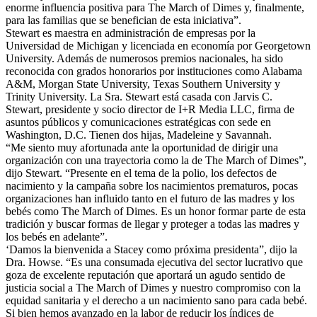
enorme influencia positiva para The March of Dimes y, finalmente,
para las familias que se benefician de esta iniciativa”.
Stewart es maestra en administración de empresas por la
Universidad de Michigan y licenciada en economía por Georgetown
University. Además de numerosos premios nacionales, ha sido
reconocida con grados honorarios por instituciones como Alabama
A&M, Morgan State University, Texas Southern University y
Trinity University. La Sra. Stewart está casada con Jarvis C.
Stewart, presidente y socio director de I+R Media LLC, firma de
asuntos públicos y comunicaciones estratégicas con sede en
Washington, D.C. Tienen dos hijas, Madeleine y Savannah.
“Me siento muy afortunada ante la oportunidad de dirigir una
organización con una trayectoria como la de The March of Dimes”,
dijo Stewart. “Presente en el tema de la polio, los defectos de
nacimiento y la campaña sobre los nacimientos prematuros, pocas
organizaciones han influido tanto en el futuro de las madres y los
bebés como The March of Dimes. Es un honor formar parte de esta
tradición y buscar formas de llegar y proteger a todas las madres y
los bebés en adelante”.
‘Damos la bienvenida a Stacey como próxima presidenta”, dijo la
Dra. Howse. “Es una consumada ejecutiva del sector lucrativo que
goza de excelente reputación que aportará un agudo sentido de
justicia social a The March of Dimes y nuestro compromiso con la
equidad sanitaria y el derecho a un nacimiento sano para cada bebé.
Si bien hemos avanzado en la labor de reducir los índices de