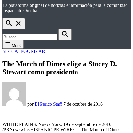
La plataforma original de noticias e información para la comunidad
el perico
hispana de Omaha
Open
Search
Buscar:
Buscar
Menú
PUBLICADO
SIN CATEGORIZAR
EN
The March of Dimes elige a Stacey D.
Stewart como presidenta
por
El Perico Staff
7 de octubre de 2016
WHITE PLAINS, Nueva York, 19 de septiembre de 2016
/PRNewswire-HISPANIC PR WIRE/ — The March of Dimes