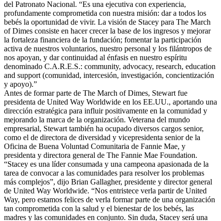
del Patronato Nacional. “Es una ejecutiva con experiencia,
profundamente comprometida con nuestra misión: dar a todos los
bebés la oportunidad de vivir. La visión de Stacey para The March
of Dimes consiste en hacer crecer la base de los ingresos y mejorar
la fortaleza financiera de la fundación; fomentar la participación
activa de nuestros voluntarios, nuestro personal y los filántropos de
nos apoyan, y dar continuidad al énfasis en nuestro espíritu
denominado C.A.R.E.S.: community, advocacy, research, education
and support (comunidad, intercesión, investigación, concientización
y apoyo).”
Antes de formar parte de The March of Dimes, Stewart fue
presidenta de United Way Worldwide en los EE.UU., aportando una
dirección estratégica para influir positivamente en la comunidad y
mejorando la marca de la organización. Veterana del mundo
empresarial, Stewart también ha ocupado diversos cargos senior,
como el de directora de diversidad y vicepresidenta senior de la
Oficina de Buena Voluntad Comunitaria de Fannie Mae, y
presidenta y directora general de The Fannie Mae Foundation.
“Stacey es una líder consumada y una campeona apasionada de la
tarea de convocar a las comunidades para resolver los problemas
más complejos”, dijo Brian Gallagher, presidente y director general
de United Way Worldwide. “Nos entristece verla partir de United
Way, pero estamos felices de verla formar parte de una organización
tan comprometida con la salud y el bienestar de los bebés, las
madres y las comunidades en conjunto. Sin duda, Stacey será una