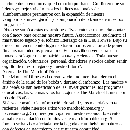
nacimientos prematuros, queda mucho por hacer. Confío en que su
liderazgo mejorará aún más los índices nacionales de
alumbramientos prematuros con la expansión de nuestra
vanguardista investigación y la ampliación del alcance de nuestros
programas”.
Dixon se sumó a estas expresiones. “Nos entusiasma mucho contar
con Stacey para orientar nuestro futuro. Agradecemos igualmente el
maravilloso legado y el icónico liderazgo de la Dra. Howse. Bajo su
dirección hemos tenido logros extraordinarios en la tarea de poner
fin a los nacimientos prematuros. Es maravilloso verlas trabajar
juntas para lograr una transición suave y ordenada. Toda nuestra
organización, voluntarios, personal, donadores y socios deben sentir
orgullo de nuestro legado y nuestro futuro”.
Acerca de The March of Dimes
The March of Dimes es la organización no lucrativa líder en el
ámbito de la salud de los bebés y durante el embarazo. Las madres y
sus bebés se han beneficiado de las investigaciones, los programas
educativos, las vacunas y los hallazgos de The March of Dimes por
más de 75 años.
Si desea consultar la información de salud y los materiales más
recientes, visite nuestros sitios web marchofdimes.org y
nacersano.org. Si quiere participar en nuestro reconocido evento
anual de recaudación de fondos visite marchforbabies.org. Si su
familia se ha visto afectada por la llegada de un bebé prematuro o
con defectos de nacimiento, visite nuestra comunidad