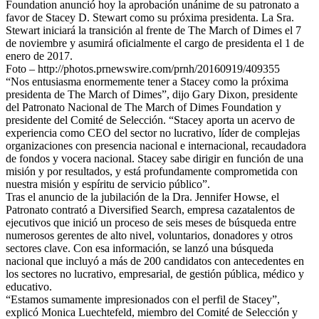
Foundation anunció hoy la aprobación unánime de su patronato a
favor de Stacey D. Stewart como su próxima presidenta. La Sra.
Stewart iniciará la transición al frente de The March of Dimes el 7
de noviembre y asumirá oficialmente el cargo de presidenta el 1 de
enero de 2017.
Foto – http://photos.prnewswire.com/prnh/20160919/409355
“Nos entusiasma enormemente tener a Stacey como la próxima
presidenta de The March of Dimes”, dijo Gary Dixon, presidente
del Patronato Nacional de The March of Dimes Foundation y
presidente del Comité de Selección. “Stacey aporta un acervo de
experiencia como CEO del sector no lucrativo, líder de complejas
organizaciones con presencia nacional e internacional, recaudadora
de fondos y vocera nacional. Stacey sabe dirigir en función de una
misión y por resultados, y está profundamente comprometida con
nuestra misión y espíritu de servicio público”.
Tras el anuncio de la jubilación de la Dra. Jennifer Howse, el
Patronato contrató a Diversified Search, empresa cazatalentos de
ejecutivos que inició un proceso de seis meses de búsqueda entre
numerosos gerentes de alto nivel, voluntarios, donadores y otros
sectores clave. Con esa información, se lanzó una búsqueda
nacional que incluyó a más de 200 candidatos con antecedentes en
los sectores no lucrativo, empresarial, de gestión pública, médico y
educativo.
“Estamos sumamente impresionados con el perfil de Stacey”,
explicó Monica Luechtefeld, miembro del Comité de Selección y