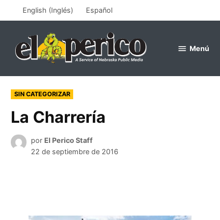
Saltar
English
(
Inglés
)
Español
al
contenido
Menú
el
perico
PUBLICADO
SIN CATEGORIZAR
EN
La Charrería
por
El Perico Staff
22 de septiembre de 2016