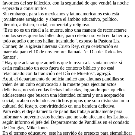
favoritos del ser fallecido, con la seguridad de que vendrá la noche
esperada a consumirlos.
Sin embargo, para los mexicanos y latinoamericanos esto está
jovialmente arraigado, y abarca el ámbito educativo, político,
literario, artístico, social, comercial y religioso.
“Este no es un ritual a la muerte, sino una manera de reconectarse
con los seres queridos fallecidos, para celebrar su vida en la tierra y
todo aquello que nos hallan trasmitido”, expuso la Pastora Liz
Conner, de la iglesia luterana Cristo Rey, cuya celebración es
marcada para el 10 de noviembre, llamada ‘el Día de Todos los
Santos’.
“Hay que aclarar que aquellos que le rezan a la santa muerte sí
están realizando un acto fuera de contexto bíblico y no está
relacionado con la tradición del Día de Muertos”, agregó.
Aquí, el departamento de policía indicó que algunas pandillas se
valen de un culto equivocado a la muerte para ejecutar actos
delictivos, no solo en las fechas indicadas, logrando que aquellos
adolescentes que buscan una identidad cultural y una aceptación
social, acaben reclutados en dichos grupos que solo distorsionan lo
cultural del festejo, convirtiéndolo en una bandera delictiva.
Para esto, el departamento de pandillas trabaja arduamente para
informar y prevenir estos hechos que no solo afectan a los Latinos,
según informo el jefe del Departamento de Pandillas en el condado
de Douglas, Mike Jones.
En el terreno educativo, este ha servido de pretexto para ejemplificar