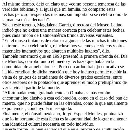
Al mismo tiempo, dejó en claro que «como persona temerosa de las
verdades bíblicas, y al igual que mi familia, no comparto estas
fechas pero so respeto las mismas, sin importar si se celebra o no de
la manera más adecuada”.
Ya en este terreno, Magdalena García, directora del Museo Latino,
indicó que no existe una manera correcta para celebrar estas fechas,
pues cada rincón de Latinoamérica brinda diversas variantes.
“En el museo tratamos de retomar algunas de las muchas tradiciones
en torno a esta celebración, e incluso nos valemos de videos y otros
materiales interactivos que abarcan múltiples lugares”, dijo.
También rememoró que en 1993 presentó la primera ofrenda del Día
de Muertos, corroborando el miedo y rechazo que había en la
comunidad de aquel entonces. Pero con arduo trabajo educativo se
ha ido erradicando dicha reacción que hoy incluso permite recibir la
visita de grupos de estudiantes de diversos grados escolares, entre
otros sectores de la población que aprender el modo prehispánico de
ver la vida a partir de la muerte.
“Afortunadamente, gradualmente en Omaha es más común
encontrar algo alusivo a esta celebración, como en el caso del pan de
muerto, que no puede faltar en las ofrendas, como la que anualmente
exponemos”, concluyo la museógrafa.
Finalmente, el cónsul mexicano, Jorge Espejel Montes, puntualizó
que lo importante de esta fecha es la oportunidad de lograr mantener
una identidad cultural necesaria en todo individuo.
De esta forma, si bien es verdad que en el proceso de aculturación