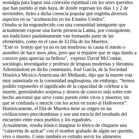
nostalgia para lograr una conexión espiritual con los seres queridos
que han partido al más haya, de donde regresan los días 1 y 2 de
noviembre, fieles a dicha creencia popular que engloba diversos
aspectos en su “aculturación en los Estados Unidos”.
Omaha se ha engrandecido con una comunidad inmigrante que
actualmente expone una fuerte presencia Latina, por consiguiente,
sus tradiciones paulatinamente van formando parte de las
efemérides, como en el caso de El Día de los Muertos.
“Este es festejo que ya no es tan tenebroso ni causa el miedo o
asombro de hace unos años, pero que si requiere que se siga dando a
conocer para apreciar su belleza”, expreso David McConkie,
sociólogo, investigador y profesor de lenguas modernas y literatura.
Adentrándose en dicho comentario, José García, de la Sociedad
Histórica Mexico-Americana del Midlands, dijo que la muerte esta
muy satanizada en la comunidad anglosajona, sin embargo, “hemos
podido exponerles el significado de la capacidad de celebrar a la
muerte, generándoles sorpresa y deseos de conocer más sobre este
hecho ancestral que sirve como puente entre vivos y muertos; sin
que se confunda o mezcle con los actos en torno al Halloween”.
Históricamente, el Día de Muertos tiene su origen en las
civilizaciones precolombinas y son una mezcla del resultado del
encuentro entre estos pueblos y los españoles.
Actualmente, resulta irónico imaginar lo tétrico de chuparse una
“calaverita de azúcar” con el nombre grabado de algún ser querido,
vivo o muerto. Como también es extraño servir los alimentos