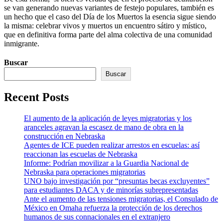
se van generando nuevas variantes de festejo populares, también es
un hecho que el caso del Día de los Muertos la esencia sigue siendo
la misma: celebrar vivos y muertos un encuentro sátiro y místico,
que en definitiva forma parte del alma colectiva de una comunidad
inmigrante.
Buscar
Buscar
Recent Posts
El aumento de la aplicación de leyes migratorias y los
aranceles agravan la escasez de mano de obra en la
construcción en Nebraska
Agentes de ICE pueden realizar arrestos en escuelas: así
reaccionan las escuelas de Nebraska
Informe: Podrían movilizar a la Guardia Nacional de
Nebraska para operaciones migratorias
UNO bajo investigación por “presuntas becas excluyentes”
para estudiantes DACA y de minorías subrepresentadas
Ante el aumento de las tensiones migratorias, el Consulado de
México en Omaha refuerza la protección de los derechos
humanos de sus connacionales en el extranjero