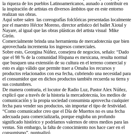
la riqueza de los pueblos Latinoamericanos, aunado a contribuir en
la inspiración de artistas en diversos ámbitos que en este entorno
realizan sus obras.
Aquí sobre salen las coreografías folclóricas presentadas localmente
por el maestro Héctor Moreno, director artístico del ballet Xiotal y
Nayare, al igual que las obras plásticas del artista visual Mike
Girón.
Comercialmente brinda una herramienta de mercadotecnia que bien
aprovechada incrementa los ingresos comerciales.
Sobre esto, Georgina Núñez, consejera de negocios, señalo: “Dado
que el 98 % de la comunidad Hispana es mexicana, resulta normal
que busquen una extensión de su cultura en el terreno comercial y
esto es algo válido que permite traer a Omaha los recursos y
productos relacionados con esa fecha, cubriendo una necesidad para
el consumidor que en dichos productos también recuerda su tierra y
sus costumbres.
De manera contraria, el locutor de Radio Luz, Pastor Alex Núñez,
explicó que a través de la historia la mercadotecnia, los medios de
comunicación y la propia sociedad consumista aprovecha cualquier
fecha para vender sus productos, sin importar el tipo de festividad.
“Como comunicador creo que el Día de Muertos no es una fecha
adecuada para comercializarla, porque engloba un profundo
significado histórico y podríamos valernos de otros medios para las
ventas. Sin embargo, la falta de conocimiento nos hace caer en el
consumismo”, puntualizó