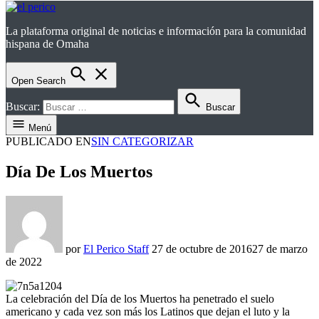
La plataforma original de noticias e información para la comunidad
el perico
hispana de Omaha
Open Search
Buscar:
Buscar
Menú
PUBLICADO EN
SIN CATEGORIZAR
Día De Los Muertos
por
El Perico Staff
27 de octubre de 2016
27 de marzo
de 2022
La celebración del Día de los Muertos ha penetrado el suelo
americano y cada vez son más los Latinos que dejan el luto y la