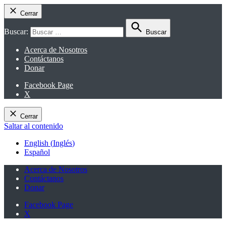
Cerrar
Buscar:
Buscar
Acerca de Nosotros
Contáctanos
Donar
Facebook Page
X
Cerrar
Saltar al contenido
English
(
Inglés
)
Español
Acerca de Nosotros
Contáctanos
Donar
Facebook Page
X