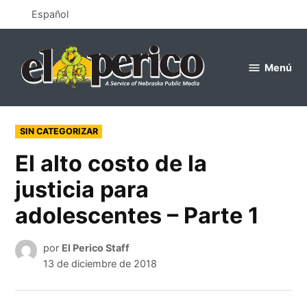
Saltar
Español
al
contenido
Menú
el
perico
PUBLICADO
SIN CATEGORIZAR
EN
El alto costo de la
justicia para
adolescentes – Parte 1
por
El Perico Staff
13 de diciembre de 2018