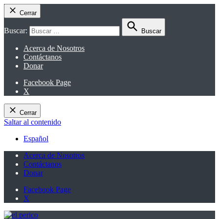
Cerrar
Buscar:
Buscar
Acerca de Nosotros
Contáctanos
Donar
Facebook Page
X
Cerrar
Saltar al contenido
Español
Acerca de Nosotros
Contáctanos
Donar
Facebook Page
X