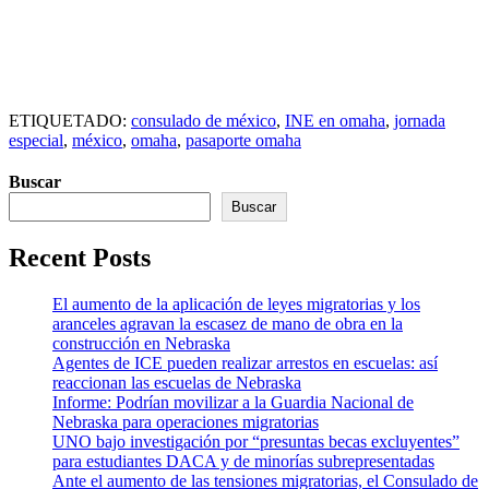
ETIQUETADO:
consulado de méxico
,
INE en omaha
,
jornada
especial
,
méxico
,
omaha
,
pasaporte omaha
Buscar
Buscar
Recent Posts
El aumento de la aplicación de leyes migratorias y los
aranceles agravan la escasez de mano de obra en la
construcción en Nebraska
Agentes de ICE pueden realizar arrestos en escuelas: así
reaccionan las escuelas de Nebraska
Informe: Podrían movilizar a la Guardia Nacional de
Nebraska para operaciones migratorias
UNO bajo investigación por “presuntas becas excluyentes”
para estudiantes DACA y de minorías subrepresentadas
Ante el aumento de las tensiones migratorias, el Consulado de