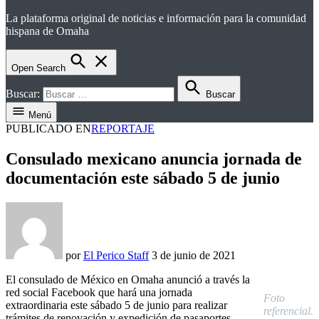
La plataforma original de noticias e información para la comunidad
el perico
hispana de Omaha
Open Search
Buscar:
Buscar
Menú
PUBLICADO EN
REPORTAJE
Consulado mexicano anuncia jornada de
documentación este sábado 5 de junio
por
El Perico Staff
3 de junio de 2021
El consulado de México en Omaha anunció a través la
red social Facebook que hará una jornada
Foto
extraordinaria este sábado 5 de junio para realizar
referencial.
trámites de renovación y expedición de pasaportes,