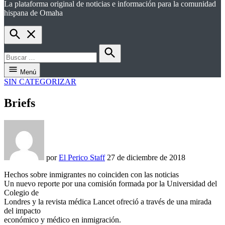
La plataforma original de noticias e información para la comunidad
el perico
hispana de Omaha
Open
Search
Buscar:
Buscar
Menú
PUBLICADO
SIN CATEGORIZAR
EN
Briefs
por
El Perico Staff
27 de diciembre de 2018
Hechos sobre inmigrantes no coinciden con las noticias
Un nuevo reporte por una comisión formada por la Universidad del
Colegio de
Londres y la revista médica Lancet ofreció a través de una mirada
del impacto
económico y médico en inmigración.