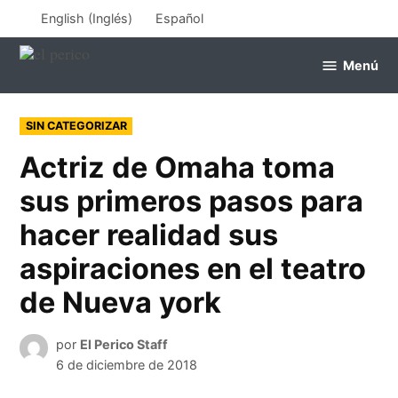
Saltar
English
(
Inglés
)
Español
al
contenido
Menú
el
perico
PUBLICADO
SIN CATEGORIZAR
EN
Actriz de Omaha toma
sus primeros pasos para
hacer realidad sus
aspiraciones en el teatro
de Nueva york
por
El Perico Staff
6 de diciembre de 2018