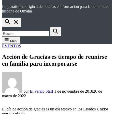
La plataforma original de noticias e información para la comunidad
el perico
hispana de Omaha
Open
Search
Buscar:
Buscar
Menú
PUBLICADO
EVENTOS
EN
Acción de Gracias es tiempo de reunirse
en familia para incorporarse
por
El Perico Staff
1 de noviembre de 2018
26 de
marzo de 2022
El día de acción de gracias es un día festivo en los Estados Unidos
que se celebra