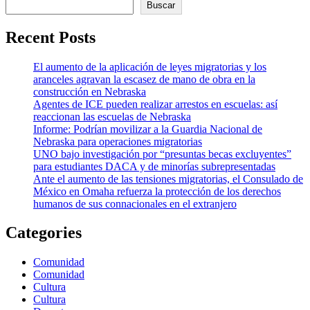
Buscar
Recent Posts
El aumento de la aplicación de leyes migratorias y los
aranceles agravan la escasez de mano de obra en la
construcción en Nebraska
Agentes de ICE pueden realizar arrestos en escuelas: así
reaccionan las escuelas de Nebraska
Informe: Podrían movilizar a la Guardia Nacional de
Nebraska para operaciones migratorias
UNO bajo investigación por “presuntas becas excluyentes”
para estudiantes DACA y de minorías subrepresentadas
Ante el aumento de las tensiones migratorias, el Consulado de
México en Omaha refuerza la protección de los derechos
humanos de sus connacionales en el extranjero
Categories
Comunidad
Comunidad
Cultura
Cultura