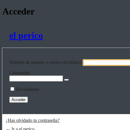
Acceder
el perico
Nombre de usuario o correo electrónico
Contraseña
Recuérdame
¿Has olvidado tu contraseña?
← Ir a el perico